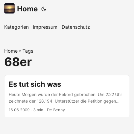
Home
Kategorien
Impressum
Datenschutz
Home
»
Tags
68er
Es tut sich was
Heute Morgen wurde der Rekord gebrochen. Um 2:22 Uhr
zeichnete der 128.194. Unterstützer die Petition gegen
Internetzensur mit. Wer noch sagen können will, er sei
16.06.2009
· 3 min · De Benny
dabei gewesen, hat die Chancenoch bis heute abend
23:59. Danach nur noch offline. Es war ja am Anfang schon
ne heikle Sache, da mitzumachen. Wie schnell hätte es sein
können, daß die Petition keinen Erfolg hat und man